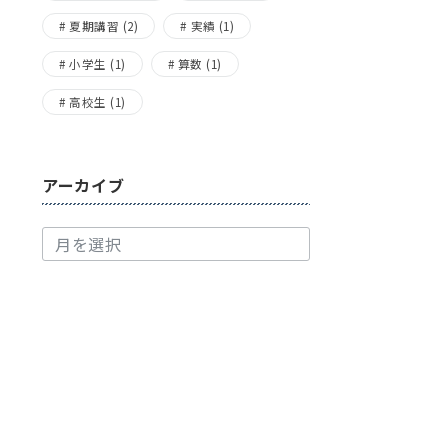
夏期講習
(2)
実績
(1)
小学生
(1)
算数
(1)
高校生
(1)
アーカイブ
ア
ー
カ
イ
ブ