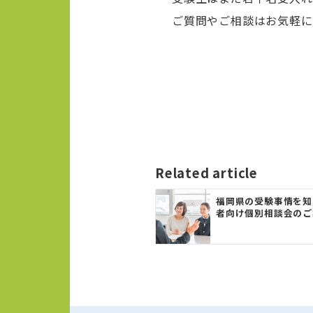
ご質問やご相談はお気軽
投
稿
ナ
ビ
ゲ
Related article
ー
福岡県の受験事情を知
者向け個別相談会のご
シ
ョ
ン