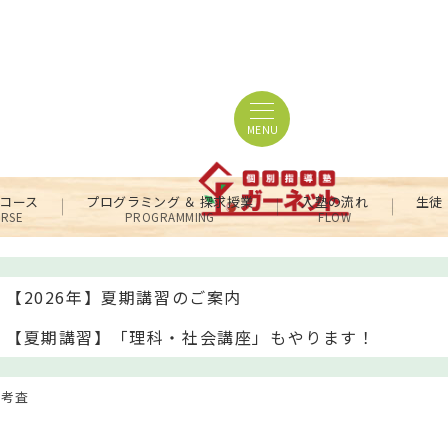
MENU
コース
プログラミング ＆ 探求授業
入塾の流れ
生徒
RSE
PROGRAMMING
FLOW
【2026年】夏期講習のご案内
【夏期講習】「理科・社会講座」もやります！
期考査